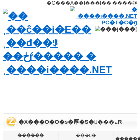
�G���A��I���ł��܂����@
�X���O�O�s�厚�S�򎚓���؎R
������
���񕨌�
�����