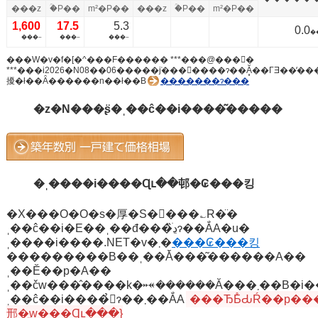
���z
�ؒP��
m²�P��
���z
�ؒP��
m²�P��
1,600
17.5
5.3
0.0
�
���~
���~
���~
���W�v�f�[�^���F������ ***���@���񕨌�
***���i2026�N08��06�����݁j���󗓕����ɂ��Ă͓��ГƎ��̒
擾�ł��Ȃ������n��ł��B
�������ɂ���
�z�N���ʂ̈�ˌ��ĉ��i����͂�����
�ˌ����i����Ɋւ��邨�₢���킹
�X���O�O�s�厚�S�򎚓���؎R�̈�
ˌ��ĉ��i�E��ˌ��đ���̏ڍׂɂ��ẮA�u�
ˌ����i����.NET�v�܂�
���₢���킹
���������B��ˌ��Ă̍���͂������A��
ˌ��Ĕ��p�A��
ˌ��čw���̂����k�𐏎������Ă���܂��B�i�������A��
ˌ��ĉ��i����̉񓚂ɂ��܂��ẮA
���ЂƂ̊ԂŔ��p��
邢�͍w���Ɋւ���}