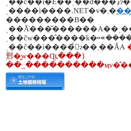
ˌ��ĉ��i�E��ˌ��đ���̏ڍׂɂ��ẮA�u�
ˌ����i����.NET�v�܂�
��
���������B��
ˌ��Ă̍���͂������A��ˌ
ˌ��čw���̂����k�𐏎������Ă���܂��B
ˌ��ĉ��i����̉񓚂ɂ��܂��ẮA
邢�͍w���Ɋւ���}
��_����������ӎv�̂��