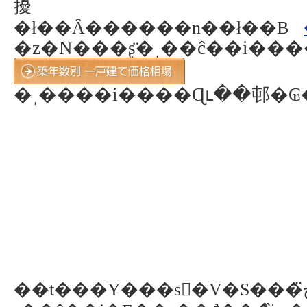
擾
�ł��Ȃ������n��ł��B
�z�N���ʂ̈�ˌ��ĉ��i��
�ˌ����i����Ɋւ��邨�
��t���Y���s�ٓV�S���ڂ̈�