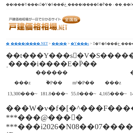
�ˌ����i����.NET
>
��t��
>
�Y���s
> �ٓV�S�
��t���Y���s�ٓV�S����
�
ˌ����i����E�ؒP��
������
���z
�ؒP��
m²�P��
���z
13,300
���~
181.8
���~
55.0
���~
4,165
���~
1
���W�v�f�[�^���F��
***���@���񕨌�
***���i2026�N08��07��