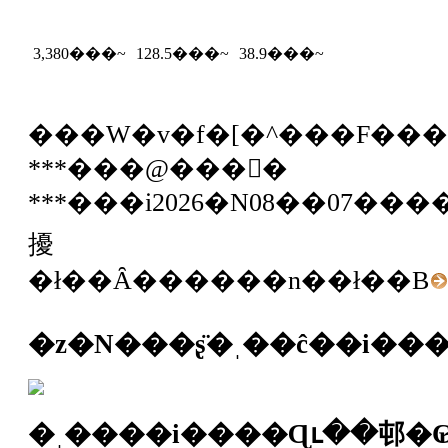
3,380
���~
128.5
���~
38.9
���~
���W�v�f�[�^���F��
***���@���񕨌�
***���i2026�N08��07��
擾
�ł��Ȃ������n��ł��B
�z�N���ʂ̈�ˌ��ĉ��i��
�ˌ����i����Ɋւ��邨�