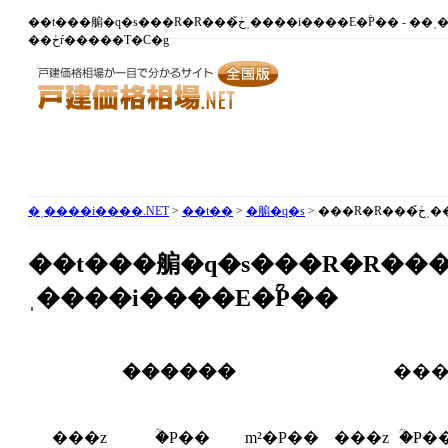
��t���䑷�q�s���R�R���ڂ̌ˌ����i����E�ؒP�� - ��ˌ��ĉ��i�E��ˌ��đ��ꂪ
��ڂŕ�����T�C�g
�ˌ����i����.NET
>
��t��
>
�䑷�q�s
> ��
��t���䑷�q�s���R�R��
ˌ����i����E�ؒP��
������
���
���z
�ؒP��
m²�P��
���z
�ؒP�