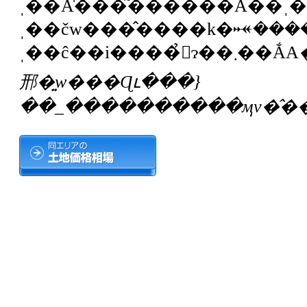
ˌ��Ă̍���͂������A��ˌ
ˌ��čw���̂����k�𐏎������Ă���܂��B
ˌ��ĉ��i����̉񓚂ɂ��܂��ẮA
邢�͍w���Ɋւ���}
��_����������ӎv�̂��