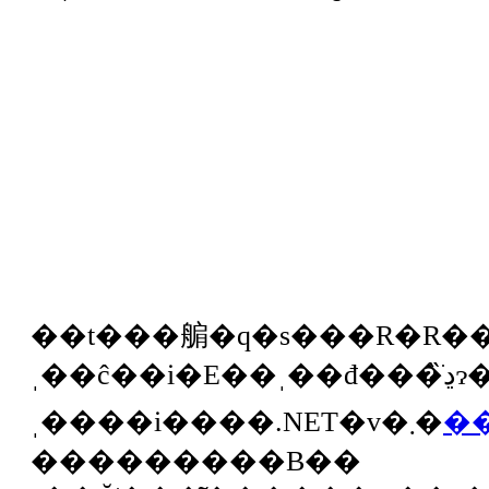
��t���䑷�q�s���R�R���̈
ˌ��ĉ��i�E��ˌ��đ���̏ڍׂɂ��ẮA�u�
ˌ����i����.NET�v�܂�
�
���������B��