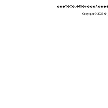
Copyright © 2026 