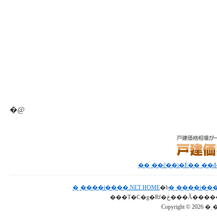
�@
�ˌ����i����.NET HOME
�b
�ˌ����i���
Copyright © 2026 �