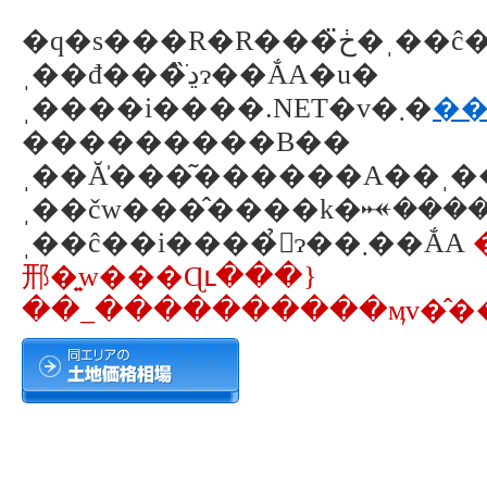
�q�s���R�R���ڂ̈�ˌ��ĉ��i�E��
ˌ��đ���̏ڍׂɂ��ẮA�u�
ˌ����i����.NET�v�܂�
��
���������B��
ˌ��Ă̍���͂������A��ˌ
ˌ��čw���̂����k�𐏎������Ă���܂��B
ˌ��ĉ��i����̉񓚂ɂ��܂��ẮA
邢�͍w���Ɋւ���}
��_����������ӎv�̂��