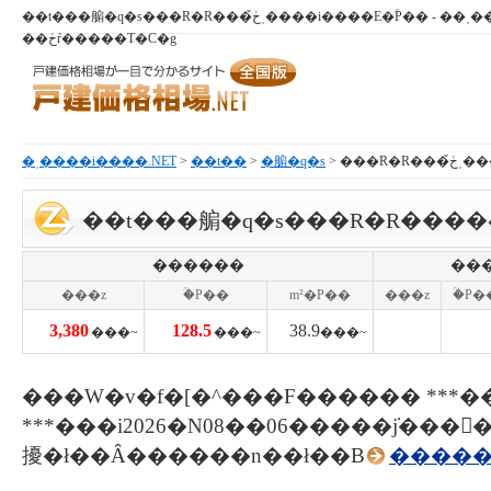
��t���䑷�q�s���R�R���ڂ̌ˌ����i����E�ؒP�� - ��ˌ��ĉ��i�E��ˌ��đ��ꂪ
��ڂŕ�����T�C�g
�ˌ����i����.NET
>
��t��
>
�䑷�q�s
> ���
��t���䑷�q�s���R�R����
������
���
���z
�ؒP��
m²�P��
���z
�ؒP�
3,380
128.5
38.9
���~
���~
���~
���W�v�f�[�^���F������ ***�
***���i2026�N08��06�����݁j���
擾�ł��Ȃ������n��ł��B
�����